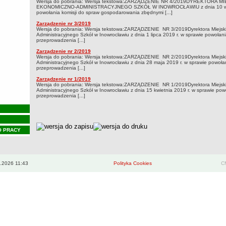
Wersja do pobrania: Wersja tekstowa:ZARZĄDZENIE NR 4/2019DYREKTORA 
EKONOMICZNO-ADMINISTRACYJNEGO SZKÓŁ W INOWROCŁAWIU z dnia 10 wrz
powołania komisji do spraw gospodarowania zbędnymi [...]
Zarządzenie nr 3/2019
Wersja do pobrania: Wersja tekstowa:ZARZĄDZENIE NR 3/2019Dyrektora Miejsk
Administracyjnego Szkół w Inowrocławiu z dnia 1 lipca 2019 r. w sprawie powołani
przeprowadzenia [...]
Zarządzenie nr 2/2019
Wersja do pobrania: Wersja tekstowa:ZARZĄDZENIE NR 2/2019Dyrektora Miejsk
Administracyjnego Szkół w Inowrocławiu z dnia 28 maja 2019 r. w sprawie powołan
przeprowadzenia [...]
Zarządzenie nr 1/2019
Wersja do pobrania: Wersja tekstowa:ZARZĄDZENIE NR 1/2019Dyrektora Miejsk
Administracyjnego Szkół w Inowrocławiu z dnia 15 kwietnia 2019 r. w sprawie pow
przeprowadzenia [...]
metryczka
O PRACY
.2026 11:43
Polityka Cookies
CM