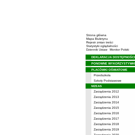
Strona główna
Mapa Biuletynu
Rejestr zmian treści
Statystyki oglądalności
Dziennik Ustaw
Monitor Polski
DEKLARACJA DOSTĘPNOŚCI
Menu
PONOWNE WYKORZYSTYWA
PLACÓWKI OŚWIATOWE
Przedszkola
Szkoły Podstawowe
MZEAS
Zarządzenia 2012
Zarządzenia 2013
Zarządzenia 2014
Zarządzenia 2015
Zarządzenia 2016
Zarządzenia 2017
Zarządzenia 2018
Zarządzenia 2019
Zarządzenia 2020