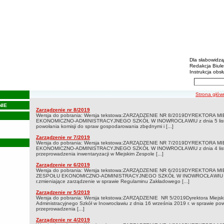
Biulety
Menu dodatko
Dla słabowidz
Redakcja Biul
Instrukcja obsł
Wyszukiwarka 
Szukaj
ścieżka nawi
Strona głów
NIE
Zarządzenia 2019
Zarządzenie nr 8/2019
Zarządzenia 2019
Wersja do pobrania: Wersja tekstowa:ZARZĄDZENIE NR 8/2019DYREKTORA 
EKONOMICZNO-ADMINISTRACYJNEGO SZKÓŁ W INOWROCŁAWIU z dnia 5 listo
powołania komisji do spraw gospodarowania zbędnymi i [...]
Zarządzenie nr 7/2019
Wersja do pobrania: Wersja tekstowa:ZARZĄDZENIE NR 7/2019DYREKTORA 
EKONOMICZNO-ADMINISTRACYJNEGO SZKÓŁ W INOWROCŁAWIU z dnia 4 listo
przeprowadzenia inwentaryzacji w Miejskim Zespole [...]
Zarządzenie nr 6/2019
Wersja do pobrania: Wersja tekstowa:ZARZĄDZENIE NR 6/2019DYREKTORA M
ZESPOŁU EKONOMICZNO-ADMINISTRACYJNEGO SZKÓŁ W INOWROCŁAWIU z dn
r.zmieniające zarządzenie w sprawie Regulaminu Zakładowego [...]
Zarządzenie nr 5/2019
Wersja do pobrania: Wersja tekstowa:ZARZĄDZENIE NR 5/2019Dyrektora Miejsk
Administracyjnego Szkół w Inowrocławiu z dnia 16 września 2019 r. w sprawie pow
przeprowadzenia [...]
Zarządzenie nr 4/2019