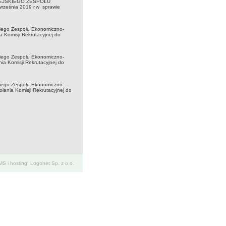
MIEJSKIEGO ZESPOŁU
eśnia 2019 r.w sprawie
iego Zespołu Ekonomiczno-
a Komisji Rekrutacyjnej do
iego Zespołu Ekonomiczno-
ia Komisji Rekrutacyjnej do
iego Zespołu Ekonomiczno-
ołania Komisji Rekrutacyjnej do
S i hosting: Logonet Sp. z o.o.