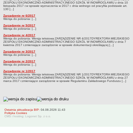
ZESPOŁU EKONOMICZNO-ADMINISTRACYJNEGO SZKÓŁ W INOWROCŁAWIU z dnia 10
Zarządzenia 2012
listopada 2017 r.w sprawie wyznaczenia w 2017 r. dnia wolnego od pracyNa podstawie art.
130 [...]
Zarządzenia 2013
Zarządzenie nr 6/2017
Zarządzenia 2014
Wersja do pobrania: [...]
Zarządzenie nr 5/2017
Zarządzenia 2015
Wersja do pobrania: [...]
Zarządzenia 2016
Zarządzenie nr 4/2017
Wersja do pobrania: Wersja tekstowa:ZARZĄDZENIE NR 4/2017DYREKTORA MIEJSKIEGO
Zarządzenia 2017
ZESPOŁU EKONOMICZNO-ADMINISTRACYJNEGO SZKÓL W INOWROCŁAWIU z dnia 7
kwietnia 2017 r.zmieniające zarządzenie w sprawie dokumentacji określającej [...]
Zarządzenia 2018
Zarządzenie nr 3/2017
Wersja do pobrania: [...]
Zarządzenia 2019
Zarządzenie nr 2/2017
Wersja do pobrania: [...]
Zarządzenia 2020
Zarządzenie nr 1/2017
Zarządzenia 2021
Wersja do pobrania: Wersja tekstowa:ZARZĄDZENIE NR 1/2017DYREKTORA MIEJSKIEGO
ZESPOŁU EKONOMICZNO-ADMINISTRACYJNEGO SZKÓŁ W INOWROCŁAWIU z dnia 27
Zarządzenia 2022
marca 2017 r.zmieniające zarządzenie w sprawie Regulaminu Zakładowego Funduszu [...]
Zarządzenia 2023
Zarządzenia 2024
metryczka
Zarządzenia 2025
Ostatnia aktualizacja BIP:
04.08.2026 11:43
Zarządzenia 2026
Polityka Cookies
CMS i hosting: Logonet Sp. z o.o.
Kontrola zarządcza
Sprawozdania finansowe