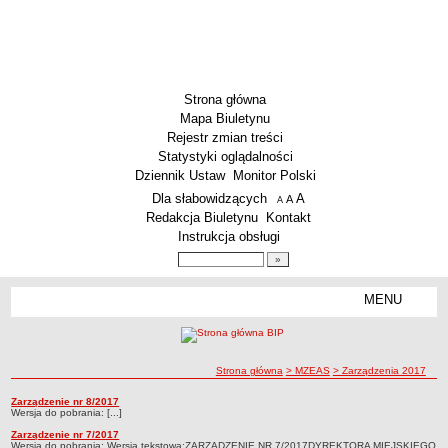
Strona główna
Mapa Biuletynu
Rejestr zmian treści
Statystyki oglądalności
Dziennik Ustaw
Monitor Polski
Menu dodatkowe
Dla słabowidzących
A
powiększ czcionkę
A
standardowy rozmiar czcionki
A
pomniejsz czcionkę
Redakcja Biuletynu
Kontakt
Instrukcja obsługi
Wyszukiwarka artykułów
Szukaj
MENU
Menu
DEKLARACJA DOSTĘPNOŚCI
PONOWNE WYKORZYSTYWANIE
PLACÓWKI OŚWIATOWE
ścieżka nawigacji
Strona główna
> MZEAS
> Zarządzenia 2017
Przedszkola
Zarządzenia 2017
Zarządzenie nr 8/2017
Zarządzenia 2017
Wersja do pobrania: [...]
Szkoły Podstawowe
Zarządzenie nr 7/2017
MZEAS
Wersja do pobrania: Wersja tekstowa:ZARZĄDZENIE NR 7/2017DYREKTORA MIEJSKIEGO