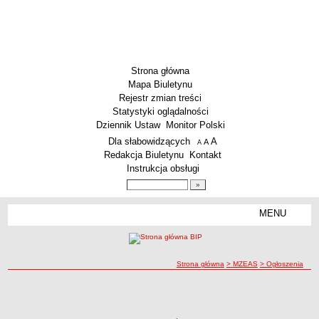
Strona główna
Mapa Biuletynu
Rejestr zmian treści
Statystyki oglądalności
Dziennik Ustaw
Monitor Polski
Menu dodatkowe
Dla słabowidzących
A
powiększ czcionkę
A
standardowy rozmiar czcionki
A
pomniejsz czcionkę
Redakcja Biuletynu
Kontakt
Instrukcja obsługi
Wyszukiwarka artykułów
Szukaj
MENU
Menu
DEKLARACJA DOSTĘPNOŚCI
PONOWNE WYKORZYSTYWANIE
PLACÓWKI OŚWIATOWE
ścieżka nawigacji
Strona główna
> MZEAS
> Ogłoszenia
Przedszkola
Ogłoszenia
Ogłoszenia
Szkoły Podstawowe
MZEAS