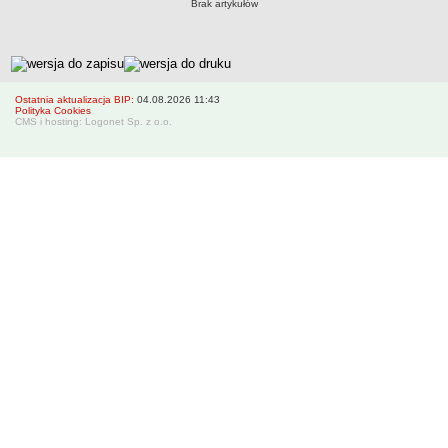
Brak artykułów
Zarządzenia 2012
Zarządzenia 2013
metryczka
Zarządzenia 2014
Zarządzenia 2015
Ostatnia aktualizacja BIP:
04.08.2026 11:43
Polityka Cookies
Zarządzenia 2016
CMS i hosting: Logonet Sp. z o.o.
Zarządzenia 2017
Zarządzenia 2018
Zarządzenia 2019
Zarządzenia 2020
Zarządzenia 2021
Zarządzenia 2022
Zarządzenia 2023
Zarządzenia 2024
Zarządzenia 2025
Zarządzenia 2026
Kontrola zarządcza
Sprawozdania finansowe