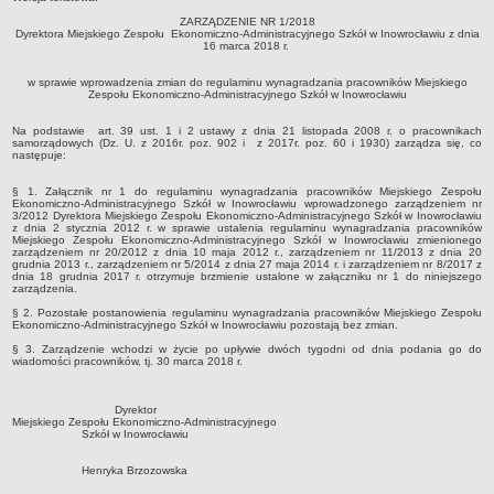
Zarządzenia 2012
ZARZĄDZENIE NR 1/2018
Dyrektora Miejskiego Zespołu Ekonomiczno-Administracyjnego Szkół w Inowrocławiu
z dnia
Zarządzenia 2013
16 marca 2018 r.
Zarządzenia 2014
w sprawie wprowadzenia zmian do regulaminu wynagradzania pracowników Miejskiego
Zespołu Ekonomiczno-Administracyjnego Szkół
w Inowrocławiu
Zarządzenia 2015
Zarządzenia 2016
Na podstawie art. 39 ust. 1 i 2 ustawy z dnia 21 listopada 2008 r. o pracownikach
samorządowych (Dz. U. z 2016r. poz. 902 i z 2017r. poz. 60 i 1930) zarządza się, co
Zarządzenia 2017
następuje:
Zarządzenia 2018
§ 1. Załącznik nr 1 do regulaminu wynagradzania pracowników Miejskiego Zespołu
Ekonomiczno-Administracyjnego Szkół w Inowrocławiu wprowadzonego zarządzeniem nr
Zarządzenia 2019
3/2012 Dyrektora Miejskiego Zespołu Ekonomiczno-Administracyjnego Szkół w Inowrocławiu
z dnia 2 stycznia 2012 r. w sprawie ustalenia regulaminu wynagradzania pracowników
Zarządzenia 2020
Miejskiego Zespołu Ekonomiczno-Administracyjnego Szkół w Inowrocławiu zmienionego
zarządzeniem nr 20/2012 z dnia 10 maja 2012 r., zarządzeniem nr 11/2013 z dnia 20
grudnia 2013 r., zarządzeniem nr 5/2014 z dnia 27 maja 2014 r. i zarządzeniem nr 8/2017 z
Zarządzenia 2021
dnia 18 grudnia 2017 r. otrzymuje brzmienie ustalone w załączniku nr 1 do niniejszego
zarządzenia.
Zarządzenia 2022
§ 2. Pozostałe postanowienia regulaminu wynagradzania pracowników Miejskiego Zespołu
Ekonomiczno-Administracyjnego Szkół w Inowrocławiu pozostają bez zmian.
Zarządzenia 2023
§ 3. Zarządzenie wchodzi w życie po upływie dwóch tygodni od dnia podania go do
Zarządzenia 2024
wiadomości pracowników, tj. 30 marca 2018 r.
Zarządzenia 2025
Dyrektor
Zarządzenia 2026
Miejskiego Zespołu Ekonomiczno-Administracyjnego
Szkół w Inowrocławiu
Kontrola zarządcza
Sprawozdania finansowe
Henryka Brzozowska