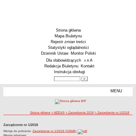
Strona główna
Mapa Biuletynu
Rejestr zmian treści
Statystyki oglądalności
Dziennik Ustaw
Monitor Polski
Menu dodatkowe
Dla słabowidzących
A
powiększ czcionkę
A
standardowy rozmiar czcionki
A
pomniejsz czcionkę
Redakcja Biuletynu
Kontakt
Instrukcja obsługi
Wyszukiwarka artykułów
Szukaj
MENU
Menu
DEKLARACJA DOSTĘPNOŚCI
PONOWNE WYKORZYSTYWANIE
PLACÓWKI OŚWIATOWE
ścieżka nawigacji
Strona główna
> MZEAS
> Zarządzenia 2018
> Zarządzenie nr 1/2018
Przedszkola
Zarządzenie nr 1/2018
Szkoły Podstawowe
Wersja do pobrania:
Zarządzenie nr 1/2018 (230kB)
MZEAS
Wersja tekstowa: