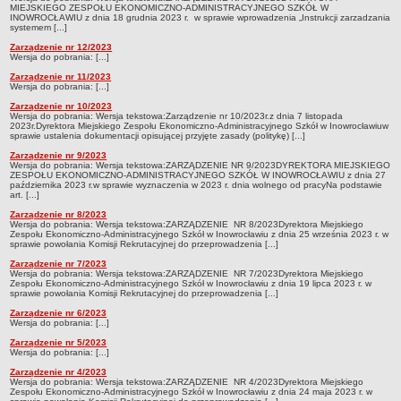
MIEJSKIEGO ZESPOŁU EKONOMICZNO-ADMINISTRACYJNEGO SZKÓŁ W
Zarządzenia 2012
INOWROCŁAWIU z dnia 18 grudnia 2023 r. w sprawie wprowadzenia „Instrukcji zarzadzania
systemem [...]
Zarządzenia 2013
Zarządzenie nr 12/2023
Zarządzenia 2014
Wersja do pobrania: [...]
Zarządzenie nr 11/2023
Zarządzenia 2015
Wersja do pobrania: [...]
Zarządzenia 2016
Zarządzenie nr 10/2023
Wersja do pobrania: Wersja tekstowa:Zarządzenie nr 10/2023r.z dnia 7 listopada
Zarządzenia 2017
2023r.Dyrektora Miejskiego Zespołu Ekonomiczno-Administracyjnego Szkół w Inowrocławiuw
sprawie ustalenia dokumentacji opisującej przyjęte zasady (politykę) [...]
Zarządzenia 2018
Zarządzenie nr 9/2023
Wersja do pobrania: Wersja tekstowa:ZARZĄDZENIE NR 9/2023DYREKTORA MIEJSKIEGO
Zarządzenia 2019
ZESPOŁU EKONOMICZNO-ADMINISTRACYJNEGO SZKÓŁ W INOWROCŁAWIU z dnia 27
października 2023 r.w sprawie wyznaczenia w 2023 r. dnia wolnego od pracyNa podstawie
art. [...]
Zarządzenia 2020
Zarządzenie nr 8/2023
Zarządzenia 2021
Wersja do pobrania: Wersja tekstowa:ZARZĄDZENIE NR 8/2023Dyrektora Miejskiego
Zespołu Ekonomiczno-Administracyjnego Szkół w Inowrocławiu z dnia 25 września 2023 r. w
Zarządzenia 2022
sprawie powołania Komisji Rekrutacyjnej do przeprowadzenia [...]
Zarządzenie nr 7/2023
Zarządzenia 2023
Wersja do pobrania: Wersja tekstowa:ZARZĄDZENIE NR 7/2023Dyrektora Miejskiego
Zespołu Ekonomiczno-Administracyjnego Szkół w Inowrocławiu z dnia 19 lipca 2023 r. w
Zarządzenia 2024
sprawie powołania Komisji Rekrutacyjnej do przeprowadzenia [...]
Zarządzenia 2025
Zarządzenie nr 6/2023
Wersja do pobrania: [...]
Zarządzenia 2026
Zarządzenie nr 5/2023
Wersja do pobrania: [...]
Kontrola zarządcza
Zarządzenie nr 4/2023
Sprawozdania finansowe
Wersja do pobrania: Wersja tekstowa:ZARZĄDZENIE NR 4/2023Dyrektora Miejskiego
Zespołu Ekonomiczno-Administracyjnego Szkół w Inowrocławiu z dnia 24 maja 2023 r. w