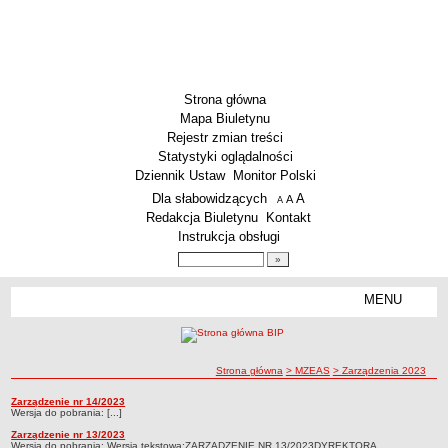
Strona główna
Mapa Biuletynu
Rejestr zmian treści
Statystyki oglądalności
Dziennik Ustaw
Monitor Polski
Menu dodatkowe
Dla słabowidzących
A
powiększ czcionkę
A
standardowy rozmiar czcionki
A
pomniejsz czcionkę
Redakcja Biuletynu
Kontakt
Instrukcja obsługi
Wyszukiwarka artykułów
Szukaj
MENU
Menu
DEKLARACJA DOSTĘPNOŚCI
PONOWNE WYKORZYSTYWANIE
PLACÓWKI OŚWIATOWE
ścieżka nawigacji
Strona główna
> MZEAS
> Zarządzenia 2023
Przedszkola
Zarządzenia 2023
Zarządzenie nr 14/2023
Zarządzenia 2023
Wersja do pobrania: [...]
Szkoły Podstawowe
Zarządzenie nr 13/2023
MZEAS
Wersja do pobrania: Wersja tekstowa:ZARZĄDZENIE NR 13/2023DYREKTORA