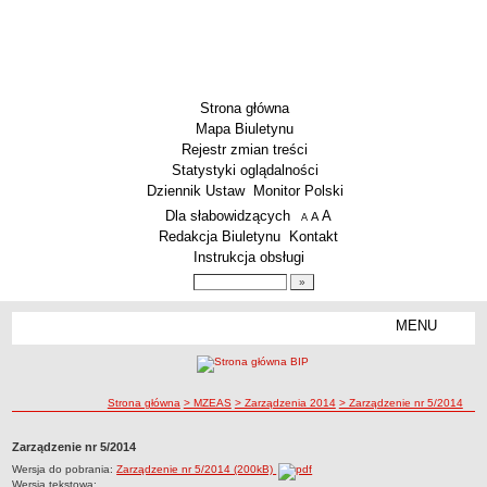
Strona główna
Mapa Biuletynu
Rejestr zmian treści
Statystyki oglądalności
Dziennik Ustaw
Monitor Polski
Menu dodatkowe
Dla słabowidzących
A
powiększ czcionkę
A
standardowy rozmiar czcionki
A
pomniejsz czcionkę
Redakcja Biuletynu
Kontakt
Instrukcja obsługi
Wyszukiwarka artykułów
Szukaj
MENU
Menu
DEKLARACJA DOSTĘPNOŚCI
PONOWNE WYKORZYSTYWANIE
PLACÓWKI OŚWIATOWE
ścieżka nawigacji
Strona główna
> MZEAS
> Zarządzenia 2014
> Zarządzenie nr 5/2014
Przedszkola
Zarządzenie nr 5/2014
Szkoły Podstawowe
Wersja do pobrania:
Zarządzenie nr 5/2014 (200kB)
MZEAS
Wersja tekstowa: