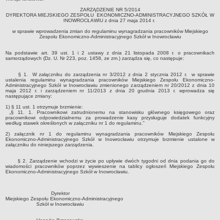
Zarządzenia 2012
ZARZĄDZENIE NR 5/2014
DYREKTORA MIEJSKIEGO ZESPOŁU EKONOMICZNO-ADMINISTRACYJNEGO SZKÓŁ W
Zarządzenia 2013
INOWROCŁAWIU
z dnia 27 maja 2014 r.
Zarządzenia 2014
w sprawie wprowadzenia zmian do regulaminu wynagradzania pracowników Miejskiego
Zespołu Ekonomiczno-Administracyjnego Szkół
w Inowrocławiu
Zarządzenia 2015
Na podstawie art. 39 ust. 1 i 2 ustawy z dnia 21 listopada 2008 r. o pracownikach
Zarządzenia 2016
samorządowych (Dz. U. Nr 223, poz. 1458, ze zm.) zarządza się, co następuje:
Zarządzenia 2017
§ 1. W załączniku do zarządzenia nr 3/2012 z dnia 2 stycznia 2012 r. w sprawie
ustalenia regulaminu wynagradzania pracowników Miejskiego Zespołu Ekonomiczno-
Zarządzenia 2018
Administracyjnego Szkół w Inowrocławiu zmienionego zarządzeniem nr 20/2012 z dnia 10
maja 2012 r. i zarządzeniem nr 11/2013 z dnia 20 grudnia 2013 r. wprowadza się
Zarządzenia 2019
następujące zmiany:
Zarządzenia 2020
1) § 11 ust. 1 otrzymuje brzmienie:
„§ 11. 1. Pracownikowi zatrudnionemu na stanowisku głównego księgowego oraz
pracownikowi odpowiedzialnemu za prowadzenie kasy przysługuje dodatek funkcyjny
Zarządzenia 2021
według stawek określonych w załączniku nr 1 do regulaminu.”
Zarządzenia 2022
2) załącznik nr 1 do regulaminu wynagradzania pracowników Miejskiego Zespołu
Ekonomiczno-Administracyjnego Szkół w Inowrocławiu otrzymuje brzmienie ustalone w
załączniku do niniejszego zarządzenia.
Zarządzenia 2023
Zarządzenia 2024
§ 2. Zarządzenie wchodzi w życie po upływie dwóch tygodni od dnia podania go do
wiadomości pracowników poprzez wywieszenie na tablicy ogłoszeń Miejskiego Zespołu
Zarządzenia 2025
Ekonomiczno-Administracyjnego Szkół w Inowrocławiu.
Zarządzenia 2026
Dyrektor
Kontrola zarządcza
Miejskiego Zespołu Ekonomiczno-Administracyjnego
Szkół w Inowrocławiu
Sprawozdania finansowe