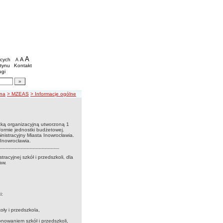
n Informacji Publicznej Inowrocławskich Plac
we
A
powiększ czcionkę
A
standardowy rozmiar czcionki
ących
A
pomniejsz czcionkę
etynu
Kontakt
ugi
artykułów
gacji
wna
> MZEAS
> Informacje ogólne
stką organizacyjną utworzoną 1
 formie jednostki budżetowej.
nistracyjny Miasta Inowrocławia.
Inowrocławia.
____________________
acyjnej szkół i przedszkoli, dla
aw.
i:
oły i przedszkola,
nowaniem szkół i przedszkoli,