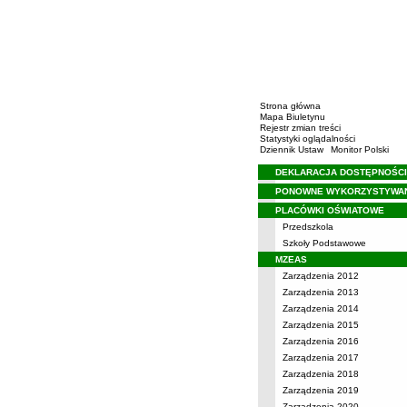
Strona główna
Mapa Biuletynu
Rejestr zmian treści
Statystyki oglądalności
Dziennik Ustaw
Monitor Polski
DEKLARACJA DOSTĘPNOŚCI
Menu
PONOWNE WYKORZYSTYWA
PLACÓWKI OŚWIATOWE
Przedszkola
Szkoły Podstawowe
MZEAS
Zarządzenia 2012
Zarządzenia 2013
Zarządzenia 2014
Zarządzenia 2015
Zarządzenia 2016
Zarządzenia 2017
Zarządzenia 2018
Zarządzenia 2019
Zarządzenia 2020