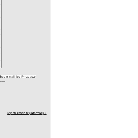
dres e-mail: iod@mzeas.pl
___
rejestr zmian tej informacji »