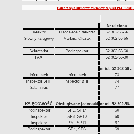
Pobierz spis numerów telefonów w pliku PDF (82kB)
Nr telefonu
Dyrektor
Magdalena Starybrat
52 302-56-66
Główny księgowy
Marlena Olszak
52 302-56-65
Sekretariat
Podinspektor
52 302-56-60
FAX
52 302-56-80
nr tel. 52 302-56-...
Informatyk
Informatyk
73
Inspektor BHP
Inspektor BHP
74
Sala narad
77
KSIĘGOWOŚĆ
Obsługiwane jednostki
nr tel. 52 302-56-...
Podinspektor
SP1, SP14
60
Inspektor
SP8, SP10
60
Inspektor
P20, SP11
67
Podinspektor
SP4, SP6
69