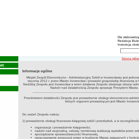
Biulety
Menu dodatko
Dla słabowidz
Redakcja Biul
Instrukcja obsł
Wyszukiwarka 
Szukaj
ścieżka nawi
Strona głó
NIE
Informacje ogólne
Miejski Zespół Ekonomiczno - Administracyjny Szkół w Inowrocławiu jest jedno
stycznia 2012 r. przez Miasto Inowrocław i prowadzi gospodarkę finansową w
Siedzibą Zespołu jest Inowrocław a teren działania Zespołu obejmuje obszar admi
Nadzór nad działalnością Zespołu sprawuje Prezydent Miasta 
_________________________________________________________
Przedmiotem działalności Zespołu jest prowadzenie obsługi ekonomiczno-administr
których organem prowadzącym jest Miasto Inowrocł
Do zadań Zespołu należy:
1) prowadzenie obsługi finansowo-księgowej szkół i przedszkoli, a w szczególnośc
organizacja i prowadzenie księgowości,
nadzór nad racjonalną, celową i terminową realizacją wydatków przez szk
sporządzanie sprawozdawczości finansowej,
opracowywanie propozycji zmian w budżecie Miasta związanych z funkcjo