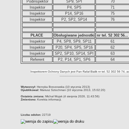
Podinspektor
SP9, SPI
70
Inspektor
P4, SP5
71
Inspektor
P14, SP16
75
Inspektor
P2, SP2, SP14
76
PŁACE
Obsługiwane jednostki
nr tel. 52 302 56...
Inspektor
P4, SP8, SP9, SP11
61
Inspektor
P20, SP4, SP5, SP16
62
Inspektor
SP2, SP10, SP14, SPI
63
Referent
P2, P14, SP1, SP6
64
Inspektorem Ochrony Danych jest Pan Rafał Bialik nr tel. 52 302 56 74, a
________________________________________
metryczka
Wytworzył:
Henryka Brzozowska (10 stycznia 2013)
Opublikował:
Mariusz Sztochman (10 stycznia 2013, 15:02:20)
Ostatnia zmiana:
Michał Wujak (4 sierpnia 2026, 11:43:56)
Zmieniono:
Korekta informacji.
Liczba odsłon:
22719