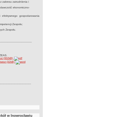
 zakresu zatrudnienia i
wozdawczość ekonomiczno-
 i efektywnego gospodarowania
ompetencji Zespołu;
nych Zespołu.
_____________________
MZEAS.
tut (302kB)
tatut (32kB)
____________________
zkół w Inowrocławiu