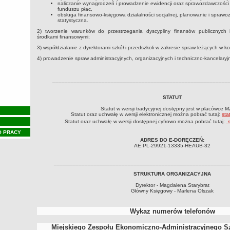
naliczanie wynagrodzeń i prowadzenie ewidencji oraz sprawozdawczości z
funduszu płac,
obsługa finansowo-księgowa działalności socjalnej, planowanie i spra
statystyczna.
2) tworzenie warunków do przestrzegania dyscypliny finansów publicznych
środkami finansowymi;
3) współdziałanie z dyrektorami szkół i przedszkoli w zakresie spraw leżących w k
4) prowadzenie spraw administracyjnych, organizacyjnych i techniczno-kancelaryj
_________________________________________________________
STATUT
Statut w wersji tradycyjnej dostępny jest w placówce 
Statut oraz uchwałę w wersji elektronicznej można pobrać tutaj:
sta
Statut oraz uchwałę w wersji dostępnej cyfrowo można pobrać tutaj:
s
O PRACY
ADRES DO E-DORĘCZEŃ:
AE:PL-29921-13335-HEAUB-32
_________________________________________________________
STRUKTURA ORGANIZACYJNA
Dyrektor - Magdalena Starybrat
Główny Księgowy - Marlena Olszak
Wykaz numerów telefonów
Miejskiego Zespołu Ekonomiczno-Administracyjnego S