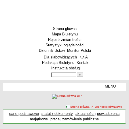
Strona główna
Mapa Biuletynu
Rejestr zmian treści
Statystyki oglądalności
Dziennik Ustaw
Monitor Polski
Menu dodatkowe
Dla słabowidzących
A
powiększ czcionkę
A
standardowy rozmiar czcionki
A
pomniejsz czcionkę
Redakcja Biuletynu
Kontakt
Instrukcja obsługi
Wyszukiwarka artykułów
Szukaj
MENU
Menu
DEKLARACJA DOSTĘPNOŚCI
PONOWNE WYKORZYSTYWANIE
PLACÓWKI OŚWIATOWE
ścieżka nawigacji
Strona główna
>
Jednostki oświatowe
Przedszkola
dane podstawowe
statut / dokumenty
aktualności
oświadczenia
|
|
|
majątkowe
praca
zamówienia publiczne
Szkoły Podstawowe
|
|
MZEAS