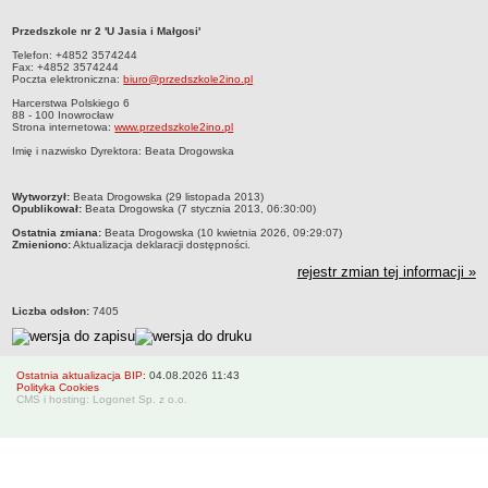
Zarządzenia 2012
Przedszkole nr 2 'U Jasia i Małgosi'
Zarządzenia 2013
Przedszkole nr 2 'U Jasia i Małgosi' Telefon: +4852 3574244Fax: +4852 3574244
Poczta elektroniczna: biuro@przedszkole2ino.plHarcerstwa Polskiego 688 - 100
Telefon: +4852 3574244
Fax: +4852 3574244
Zarządzenia 2014
InowrocławStrona internetowa: www.przedszkole2ino.pl Imię i nazwisko
Poczta elektroniczna:
biuro@przedszkole2ino.pl
Dyrektora: Beata Drogowska
Zarządzenia 2015
Harcerstwa Polskiego 6
88 - 100 Inowrocław
Zarządzenia 2016
Strona internetowa:
www.przedszkole2ino.pl
Imię i nazwisko Dyrektora: Beata Drogowska
Zarządzenia 2017
Zarządzenia 2018
metryczka
Wytworzył:
Beata Drogowska (29 listopada 2013)
Opublikował:
Zarządzenia 2019
Beata Drogowska (7 stycznia 2013, 06:30:00)
Ostatnia zmiana:
Beata Drogowska (10 kwietnia 2026, 09:29:07)
Zarządzenia 2020
Zmieniono:
Aktualizacja deklaracji dostępności.
Zarządzenia 2021
rejestr zmian tej informacji »
Zarządzenia 2022
Liczba odsłon:
7405
Zarządzenia 2023
Zarządzenia 2024
Ostatnia aktualizacja BIP:
04.08.2026 11:43
Zarządzenia 2025
Polityka Cookies
CMS i hosting: Logonet Sp. z o.o.
Zarządzenia 2026
Kontrola zarządcza
Sprawozdania finansowe